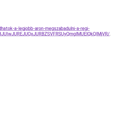
dhatok-a-legjobb-aron-megszabadulni-a-regi-
BJUIwJUREJUQxJURBZSVFRSUyQmglMUElQkQlMjVR/
.