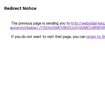
Redirect Notice
The previous page is sending you to
http://weboldal-kes
automtol/kisber/JTlGQyU5MCVBOCUzQyVGMCU4RWQ
If you do not want to visit that page, you can
return to t