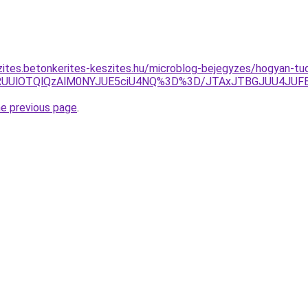
zites.betonkerites-keszites.hu/microblog-bejegyzes/hogyan-tu
lRUUlOTQlQzAlM0NYJUE5ciU4NQ%3D%3D/JTAxJTBGJUU4JUF
he previous page
.