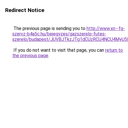
Redirect Notice
The previous page is sending you to
http://www.xn--fg-
szervz-b4a5c.hu/bejegyzes/gazszerelo-futes-
szerelo/budapest/JUVBJTkzJTg1dCUzRCU4NCU4MyU
If you do not want to visit that page, you can
return to
the previous page
.