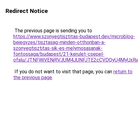
Redirect Notice
The previous page is sending you to
https://www.szonyegtisztitas-budapest.dev/microblog-
bejegyzes/tisztasag-minden-otthonban-a-
szonyegtisztitas-sik-es-melymosasanak-
fontossaga/budapest/21-kerulet-csepel-
ofalu/JTNFWiVENjRVJUM4JUNFJTE2cCVDQyU4MyUxRj
If you do not want to visit that page, you can
return to
the previous page
.