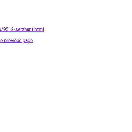
ru/9512-serzhant.html
.
he previous page
.